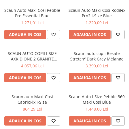
Scaun Auto Maxi Cosi Pebble
Scaun Auto Maxi-Cosi RodiFix
Pro Essential Blue
Pro2 I-Size Blue
1.271,01 Lei
1.220,00 Lei
ADAUGA IN COS
ADAUGA IN COS
SCAUN AUTO COPII I-SIZE
Scaun auto copii Besafe
AXKID ONE 2 GRANITE
Stretch² Dark Grey Mélange
MELANGE
4.057,06 Lei
3.390,00 Lei
ADAUGA IN COS
ADAUGA IN COS
Scaun auto Maxi-Cosi
Scaun Auto I-Size Pebble 360
CabrioFix I-Size
Maxi Cosi Blue
864,29 Lei
1.448,00 Lei
ADAUGA IN COS
ADAUGA IN COS