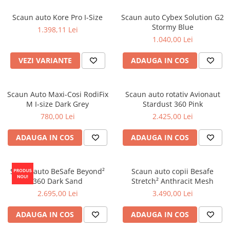
Jucarii de Sortare
Consultanta Instalare
Scaun auto Kore Pro I-Size
Scaun auto Cybex Solution G2
Jucarii de tras
Stormy Blue
1.398,11 Lei
Jucarii din plus
1.040,00 Lei
Jucarii muzicale
Jucarii pentru baie
VEZI VARIANTE
ADAUGA IN COS
Jucarii Senzoriale
PAPUSI
Scaun Auto Maxi-Cosi RodiFix
Scaun auto rotativ Avionaut
M I-size Dark Grey
Stardust 360 Pink
780,00 Lei
2.425,00 Lei
ADAUGA IN COS
ADAUGA IN COS
Scaun auto BeSafe Beyond²
Scaun auto copii Besafe
360 Dark Sand
Stretch² Anthracit Mesh
2.695,00 Lei
3.490,00 Lei
ADAUGA IN COS
ADAUGA IN COS