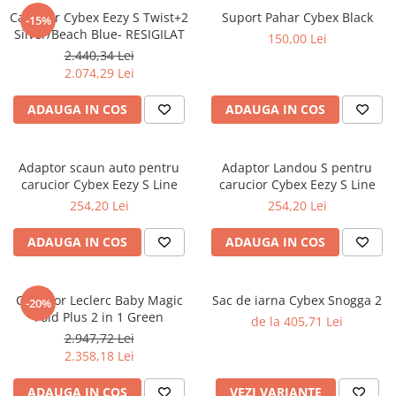
Carucior Cybex Eezy S Twist+2
Suport Pahar Cybex Black
-15%
Silver/Beach Blue- RESIGILAT
150,00 Lei
2.440,34 Lei
2.074,29 Lei
ADAUGA IN COS
ADAUGA IN COS
Adaptor scaun auto pentru
Adaptor Landou S pentru
carucior Cybex Eezy S Line
carucior Cybex Eezy S Line
254,20 Lei
254,20 Lei
ADAUGA IN COS
ADAUGA IN COS
Carucior Leclerc Baby Magic
Sac de iarna Cybex Snogga 2
-20%
Fold Plus 2 in 1 Green
de la 405,71 Lei
2.947,72 Lei
2.358,18 Lei
ADAUGA IN COS
VEZI VARIANTE