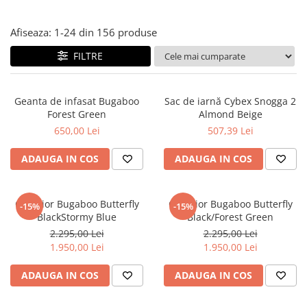
Jucarii de Sortare
Consultanta Instalare
Jucarii de tras
Afiseaza:
1-
24
din
156
produse
Jucarii din plus
FILTRE
Jucarii muzicale
Jucarii pentru baie
Jucarii Senzoriale
Geanta de infasat Bugaboo
Sac de iarnă Cybex Snogga 2
Forest Green
Almond Beige
PAPUSI
650,00 Lei
507,39 Lei
ADAUGA IN COS
ADAUGA IN COS
Carucior Bugaboo Butterfly
Carucior Bugaboo Butterfly
-15%
-15%
BlackStormy Blue
Black/Forest Green
2.295,00 Lei
2.295,00 Lei
1.950,00 Lei
1.950,00 Lei
ADAUGA IN COS
ADAUGA IN COS