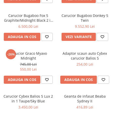
Carucior Bugaboo Fox 5
Carucior Bugaboo Donkey 5
Graphite/Midnight Black 2 in
Twin
1
6.500,00 Lei
9.552,90 Lei
ADAUGA IN COS
VEZI VARIANTE
Carucior Graco Myavo
Adaptor scaun auto Cybex
-26%
Midnight
carucior Balios S
745,00 Lei
254,00 Lei
550,00 Lei
ADAUGA IN COS
ADAUGA IN COS
Carucior Cybex Balios S Lux 2
Geanta de infasat Beaba
in 1 Taupe/Sky Blue
Sydney II
3.450,00 Lei
416,89 Lei