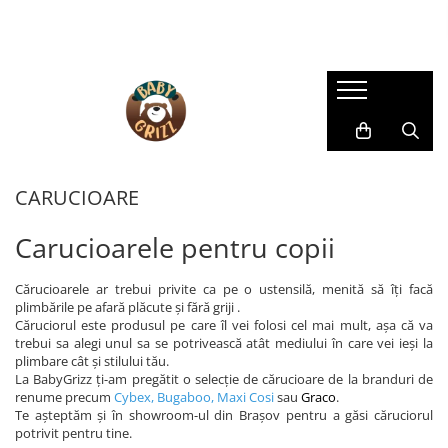
SCAUNE AUTO COPII
CARUCIOARE
CAMERA COPILULUI
HRANIRE SI DIVERSIFICARE
JUCARII & JOCURI
LA PLIMBARE
Îngrijire mamă și bebeluș
SCAUNE AUTO
CARUCIOARE 3 IN 1
MOBILIER
ROBOȚI DE BUCĂTĂRIE
Centre de activitati
Accesorii
BAIE & ESENȚIALE
SCAUNE AUTO TIP SCOICĂ
CARUCIOARE 2 IN 1
PATUTURI
ACCESORII PENTRU MASĂ
JOCURI EDUCATIVE
Biciclete
ARPIRATOARE NAZALE
SCAUNE ROTATIVE
CARUCIOARE SPORT
SISTEME DE SUPRAVEGHERE
BAVEȚICI PENTRU BEBELUȘI
Arts and Crafts
Role
Pompe de sân
SCAUNE AUTO GRUPA II/III
CARUCIOARE
FARFURII SI BOLURI PENTRU
Figurine
CARUCIOARE GEMENI/DUBLE
BALANSOARE
SISTEME DE PURTARE COPII
Sutiene pentru alăptare
BEBELUȘI
SCAUNE AUTO TIP ÎNALȚĂTOR CU
Jocuri de Construit
ACCESORII CARUCIOARE
DECORAȚIUNI
Triciclete
SPĂTAR
Carucioarele pentru copii
LINGURIȚE ȘI FURCULIȚE
Jocuri de rol
SCAUNE AUTO EVOLUTIVE
LANDOURI
Trotinete
CANI SI TERMOSURI
Jocuri pentru dexteritate
SCAUNE AUTO REAR FACING
Cărucioarele ar trebui privite ca pe o ustensilă, menită să îți facă
RECIPIENTE DE STOCARE
Jucarii instrumente muzicale
plimbările pe afară plăcute și fără griji .
PRELUNGIT
Masinute si Trenulete
Căruciorul este produsul pe care îl vei folosi cel mai mult, așa că va
SCAUNE DE MASĂ PENTRU
ACCESORII SCAUNE AUTO
trebui sa alegi unul sa se potrivească atât mediului în care vei ieși la
BEBELUȘI
Puzzle
plimbare cât și stilului tău.
OGLINZI
Salteluțe
La BabyGrizz ți-am pregătit o selecție de cărucioare de la branduri de
STERILIZATOARE
PARASOLARE
renume precum
Cybex
,
Bugaboo
,
Maxi Cosi
sau
Graco
.
JUCARII BEBELUSI
Te așteptăm și în showroom-ul din Brașov pentru a găsi căruciorul
PROTECTII DE BANCHETA
potrivit pentru tine.
Jucarii de dentitie
BAZE SCAUNE AUTO