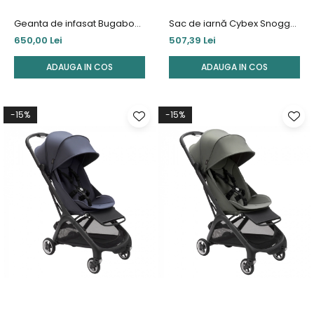
Geanta de infasat Bugaboo
Sac de iarnă Cybex Snogga
Forest Green
2 Almond Beige
650,00 Lei
507,39 Lei
ADAUGA IN COS
ADAUGA IN COS
-15%
-15%