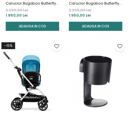
Carucior Bugaboo Butterfly
Carucior Bugaboo Butterfly
BlackStormy Blue
Black/Forest Green
2.295,00 Lei
2.295,00 Lei
1.950,00 Lei
1.950,00 Lei
ADAUGA IN COS
ADAUGA IN COS
-15%