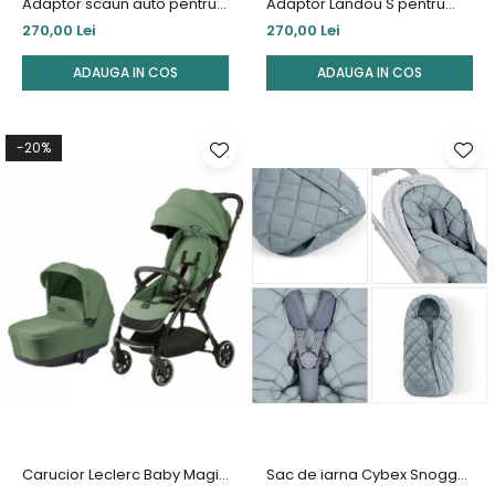
Adaptor scaun auto pentru
Adaptor Landou S pentru
carucior Cybex Eezy S Line
carucior Cybex Eezy S Line
270,00 Lei
270,00 Lei
ADAUGA IN COS
ADAUGA IN COS
-20%
Carucior Leclerc Baby Magic
Sac de iarna Cybex Snogga