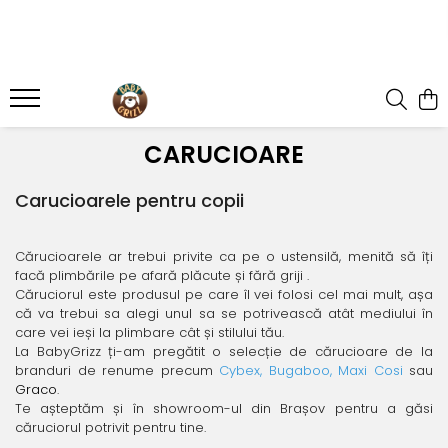
SCAUNE AUTO COPII
CARUCIOARE
CAMERA COPILULUI
HRANIRE SI DIVERSIFICARE
JUCARII & JOCURI
LA PLIMBARE
Îngrijire mamă și bebeluș
SCAUNE AUTO
CARUCIOARE 3 IN 1
MOBILIER
ROBOȚI DE BUCĂTĂRIE
Centre de activitati
Accesorii
BAIE & ESENȚIALE
SCAUNE AUTO TIP SCOICĂ
CARUCIOARE 2 IN 1
PATUTURI
ACCESORII PENTRU MASĂ
JOCURI EDUCATIVE
Biciclete
ARPIRATOARE NAZALE
CARUCIOARE
SCAUNE ROTATIVE
CARUCIOARE SPORT
SISTEME DE SUPRAVEGHERE
BAVEȚICI PENTRU BEBELUȘI
Arts and Crafts
Role
Pompe de sân
SCAUNE AUTO GRUPA II/III
FARFURII SI BOLURI PENTRU BEBELUȘI
Figurine
Carucioarele pentru copii
CARUCIOARE GEMENI/DUBLE
BALANSOARE
SISTEME DE PURTARE COPII
Sutiene pentru alăptare
SCAUNE AUTO TIP ÎNALȚĂTOR CU
LINGURIȚE ȘI FURCULIȚE
Jocuri de Construit
ACCESORII CARUCIOARE
DECORAȚIUNI
Triciclete
SPĂTAR
CANI SI TERMOSURI
Jocuri de rol
Cărucioarele ar trebui privite ca pe o ustensilă, menită să îți
SCAUNE AUTO EVOLUTIVE
LANDOURI
Trotinete
Jocuri pentru dexteritate
facă plimbările pe afară plăcute și fără griji .
RECIPIENTE DE STOCARE
SCAUNE AUTO REAR FACING
Căruciorul este produsul pe care îl vei folosi cel mai mult, așa
Jucarii instrumente muzicale
PRELUNGIT
SCAUNE DE MASĂ PENTRU
că va trebui sa alegi unul sa se potrivească atât mediului în
Masinute si Trenulete
BEBELUȘI
care vei ieși la plimbare cât și stilului tău.
ACCESORII SCAUNE AUTO
Puzzle
La BabyGrizz ți-am pregătit o selecție de cărucioare de la
STERILIZATOARE
OGLINZI
branduri de renume precum
Cybex
,
Bugaboo
,
Maxi Cosi
sau
Salteluțe
Graco
.
PARASOLARE
JUCARII BEBELUSI
Te așteptăm și în showroom-ul din Brașov pentru a găsi
PROTECTII DE BANCHETA
căruciorul potrivit pentru tine.
Jucarii de dentitie
BAZE SCAUNE AUTO