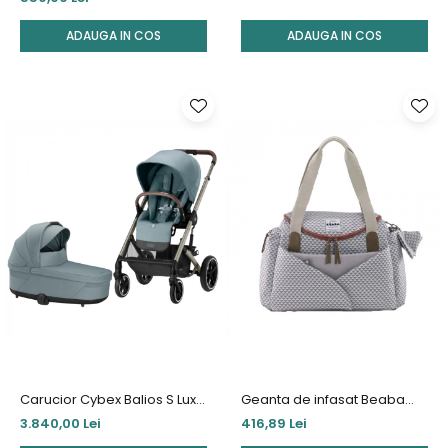
ADAUGA IN COS
ADAUGA IN COS
Carucior Cybex Balios S Lux 2
Geanta de infasat Beaba
in 1 Taupe/Sky Blue
Sydney II
3.840,00 Lei
416,89 Lei