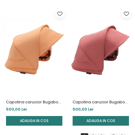
Capotina carucior Bugaboo
Capotina carucior Bugaboo
Dragonfly Island Coral
Dragonfly Sunrise Red
500,00 Lei
500,00 Lei
ADAUGA IN COS
ADAUGA IN COS