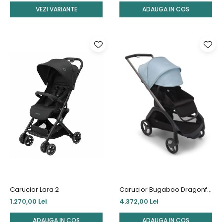
VEZI VARIANTE
ADAUGA IN COS
Carucior Lara 2
Carucior Bugaboo Dragonfly
Graphite/Midnight
1.270,00 Lei
4.372,00 Lei
Black/Skyline Blue
ADAUGA IN COS
ADAUGA IN COS