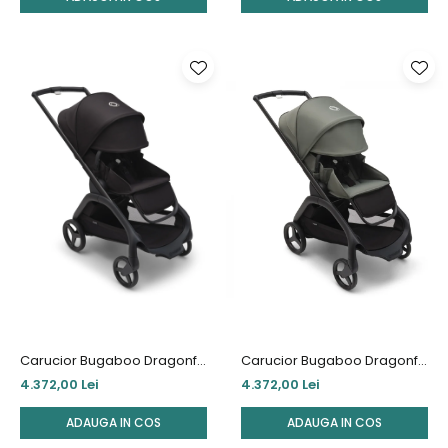
Carucior Bugaboo Dragonfly
Carucior Bugaboo Dragonfly
Black/Midnight Black
Black/Forest Green
4.372,00 Lei
4.372,00 Lei
ADAUGA IN COS
ADAUGA IN COS