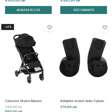
6.500,00 Lei
9.552,90 Lei
1
ADAUGA IN COS
VEZI VARIANTE
-26%
Carucior Graco Myavo
Adaptor scaun auto Cybex
Midnight
carucior Balios S
745,00 Lei
270,00 Lei
550,00 Lei