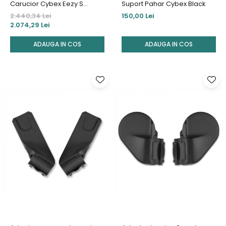
Carucior Cybex Eezy S
Suport Pahar Cybex Black
Twist+2 Silver/Beach Blue-
2.440,34 Lei
150,00 Lei
RESIGILAT
2.074,29 Lei
ADAUGA IN COS
ADAUGA IN COS