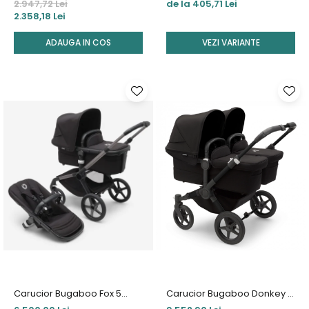
Fold Plus 2 in 1 Green
2
2.947,72 Lei
de la 405,71 Lei
2.358,18 Lei
ADAUGA IN COS
VEZI VARIANTE
Carucior Bugaboo Fox 5
Carucior Bugaboo Donkey 5
Graphite/Midnight Black 2 in
Twin