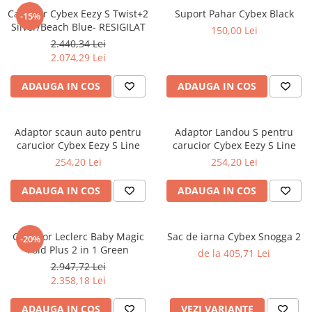
Carucior Cybex Eezy S Twist+2
Suport Pahar Cybex Black
-15%
Silver/Beach Blue- RESIGILAT
150,00 Lei
2.440,34 Lei
2.074,29 Lei
ADAUGA IN COS
ADAUGA IN COS
Adaptor scaun auto pentru
Adaptor Landou S pentru
carucior Cybex Eezy S Line
carucior Cybex Eezy S Line
254,20 Lei
254,20 Lei
ADAUGA IN COS
ADAUGA IN COS
Carucior Leclerc Baby Magic
Sac de iarna Cybex Snogga 2
-20%
Fold Plus 2 in 1 Green
de la 405,71 Lei
2.947,72 Lei
2.358,18 Lei
ADAUGA IN COS
VEZI VARIANTE