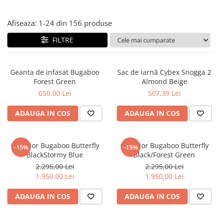
Jucarii de Sortare
Consultanta Instalare
Jucarii de tras
Afiseaza:
1-
24
din
156
produse
Jucarii din plus
FILTRE
Jucarii muzicale
Jucarii pentru baie
Jucarii Senzoriale
Geanta de infasat Bugaboo
Sac de iarnă Cybex Snogga 2
Forest Green
Almond Beige
PAPUSI
650,00 Lei
507,39 Lei
ADAUGA IN COS
ADAUGA IN COS
Carucior Bugaboo Butterfly
Carucior Bugaboo Butterfly
-15%
-15%
BlackStormy Blue
Black/Forest Green
2.295,00 Lei
2.295,00 Lei
1.950,00 Lei
1.950,00 Lei
ADAUGA IN COS
ADAUGA IN COS