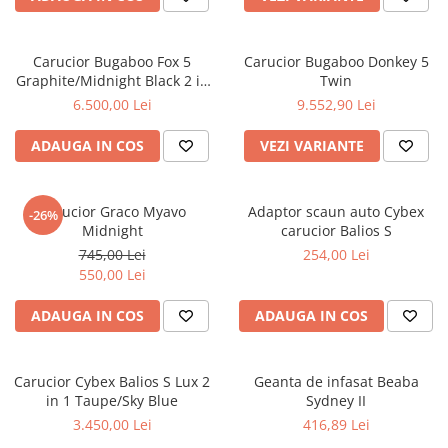
Carucior Bugaboo Fox 5
Carucior Bugaboo Donkey 5
Graphite/Midnight Black 2 in
Twin
1
6.500,00 Lei
9.552,90 Lei
ADAUGA IN COS
VEZI VARIANTE
Carucior Graco Myavo
Adaptor scaun auto Cybex
-26%
Midnight
carucior Balios S
745,00 Lei
254,00 Lei
550,00 Lei
ADAUGA IN COS
ADAUGA IN COS
Carucior Cybex Balios S Lux 2
Geanta de infasat Beaba
in 1 Taupe/Sky Blue
Sydney II
3.450,00 Lei
416,89 Lei