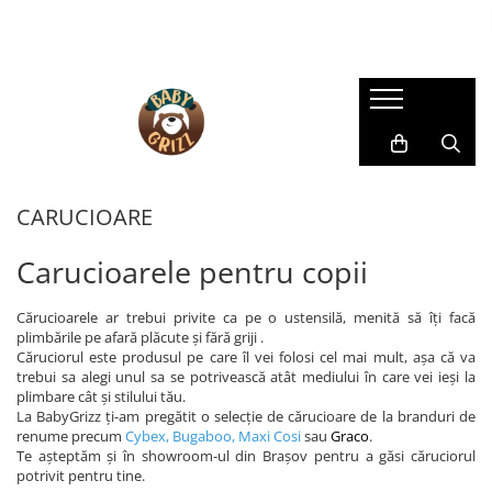
SCAUNE AUTO COPII
CARUCIOARE
CAMERA COPILULUI
HRANIRE SI DIVERSIFICARE
JUCARII & JOCURI
LA PLIMBARE
Îngrijire mamă și bebeluș
SCAUNE AUTO
CARUCIOARE 3 IN 1
MOBILIER
ROBOȚI DE BUCĂTĂRIE
Centre de activitati
Accesorii
BAIE & ESENȚIALE
SCAUNE AUTO TIP SCOICĂ
CARUCIOARE 2 IN 1
PATUTURI
ACCESORII PENTRU MASĂ
JOCURI EDUCATIVE
Biciclete
ARPIRATOARE NAZALE
SCAUNE ROTATIVE
CARUCIOARE SPORT
SISTEME DE SUPRAVEGHERE
BAVEȚICI PENTRU BEBELUȘI
Arts and Crafts
Role
Pompe de sân
SCAUNE AUTO GRUPA II/III
CARUCIOARE
FARFURII SI BOLURI PENTRU
Figurine
CARUCIOARE GEMENI/DUBLE
BALANSOARE
SISTEME DE PURTARE COPII
Sutiene pentru alăptare
BEBELUȘI
SCAUNE AUTO TIP ÎNALȚĂTOR CU
Jocuri de Construit
ACCESORII CARUCIOARE
DECORAȚIUNI
Triciclete
SPĂTAR
Carucioarele pentru copii
LINGURIȚE ȘI FURCULIȚE
Jocuri de rol
SCAUNE AUTO EVOLUTIVE
LANDOURI
Trotinete
CANI SI TERMOSURI
Jocuri pentru dexteritate
SCAUNE AUTO REAR FACING
Cărucioarele ar trebui privite ca pe o ustensilă, menită să îți facă
RECIPIENTE DE STOCARE
Jucarii instrumente muzicale
plimbările pe afară plăcute și fără griji .
PRELUNGIT
Masinute si Trenulete
Căruciorul este produsul pe care îl vei folosi cel mai mult, așa că va
SCAUNE DE MASĂ PENTRU
ACCESORII SCAUNE AUTO
trebui sa alegi unul sa se potrivească atât mediului în care vei ieși la
BEBELUȘI
Puzzle
plimbare cât și stilului tău.
OGLINZI
Salteluțe
La BabyGrizz ți-am pregătit o selecție de cărucioare de la branduri de
STERILIZATOARE
PARASOLARE
renume precum
Cybex
,
Bugaboo
,
Maxi Cosi
sau
Graco
.
JUCARII BEBELUSI
Te așteptăm și în showroom-ul din Brașov pentru a găsi căruciorul
PROTECTII DE BANCHETA
potrivit pentru tine.
Jucarii de dentitie
BAZE SCAUNE AUTO