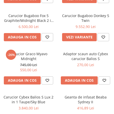
Carucior Bugaboo Fox 5
Carucior Bugaboo Donkey 5
Graphite/Midnight Black 2 in
Twin
1
6.500,00 Lei
9.552,90 Lei
ADAUGA IN COS
VEZI VARIANTE
Carucior Graco Myavo
Adaptor scaun auto Cybex
-26%
Midnight
carucior Balios S
745,00 Lei
270,00 Lei
550,00 Lei
ADAUGA IN COS
ADAUGA IN COS
Carucior Cybex Balios S Lux 2
Geanta de infasat Beaba
in 1 Taupe/Sky Blue
Sydney II
3.840,00 Lei
416,89 Lei