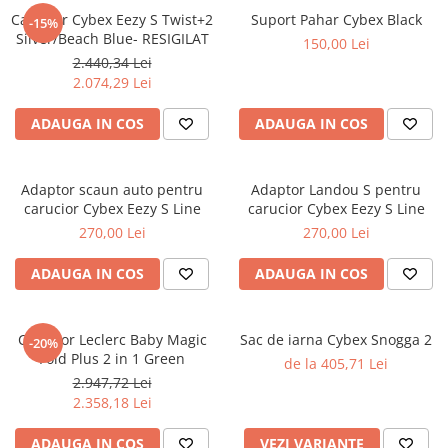
Carucior Cybex Eezy S Twist+2
Suport Pahar Cybex Black
-15%
Silver/Beach Blue- RESIGILAT
150,00 Lei
2.440,34 Lei
2.074,29 Lei
ADAUGA IN COS
ADAUGA IN COS
Adaptor scaun auto pentru
Adaptor Landou S pentru
carucior Cybex Eezy S Line
carucior Cybex Eezy S Line
270,00 Lei
270,00 Lei
ADAUGA IN COS
ADAUGA IN COS
Carucior Leclerc Baby Magic
Sac de iarna Cybex Snogga 2
-20%
Fold Plus 2 in 1 Green
de la 405,71 Lei
2.947,72 Lei
2.358,18 Lei
ADAUGA IN COS
VEZI VARIANTE