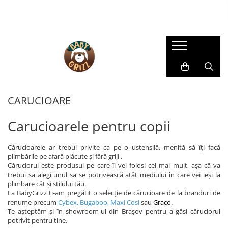
SCAUNE AUTO COPII
CARUCIOARE
CAMERA COPILULUI
HRANIRE SI DIVERSIFICARE
JUCARII & JOCURI
LA PLIMBARE
Îngrijire mamă și bebeluș
SCAUNE AUTO
CARUCIOARE 3 IN 1
MOBILIER
ROBOȚI DE BUCĂTĂRIE
Centre de activitati
Accesorii
BAIE & ESENȚIALE
SCAUNE AUTO TIP SCOICĂ
CARUCIOARE 2 IN 1
PATUTURI
ACCESORII PENTRU MASĂ
JOCURI EDUCATIVE
Biciclete
ARPIRATOARE NAZALE
SCAUNE ROTATIVE
CARUCIOARE SPORT
SISTEME DE SUPRAVEGHERE
BAVEȚICI PENTRU BEBELUȘI
Arts and Crafts
Role
Pompe de sân
SCAUNE AUTO GRUPA II/III
CARUCIOARE
FARFURII SI BOLURI PENTRU
Figurine
CARUCIOARE GEMENI/DUBLE
BALANSOARE
SISTEME DE PURTARE COPII
Sutiene pentru alăptare
BEBELUȘI
SCAUNE AUTO TIP ÎNALȚĂTOR CU
Jocuri de Construit
ACCESORII CARUCIOARE
DECORAȚIUNI
Triciclete
SPĂTAR
Carucioarele pentru copii
LINGURIȚE ȘI FURCULIȚE
Jocuri de rol
SCAUNE AUTO EVOLUTIVE
LANDOURI
Trotinete
CANI SI TERMOSURI
Jocuri pentru dexteritate
SCAUNE AUTO REAR FACING
Cărucioarele ar trebui privite ca pe o ustensilă, menită să îți facă
RECIPIENTE DE STOCARE
Jucarii instrumente muzicale
plimbările pe afară plăcute și fără griji .
PRELUNGIT
Masinute si Trenulete
Căruciorul este produsul pe care îl vei folosi cel mai mult, așa că va
SCAUNE DE MASĂ PENTRU
ACCESORII SCAUNE AUTO
trebui sa alegi unul sa se potrivească atât mediului în care vei ieși la
BEBELUȘI
Puzzle
plimbare cât și stilului tău.
OGLINZI
Salteluțe
La BabyGrizz ți-am pregătit o selecție de cărucioare de la branduri de
STERILIZATOARE
PARASOLARE
renume precum
Cybex
,
Bugaboo
,
Maxi Cosi
sau
Graco
.
JUCARII BEBELUSI
Te așteptăm și în showroom-ul din Brașov pentru a găsi căruciorul
PROTECTII DE BANCHETA
potrivit pentru tine.
Jucarii de dentitie
BAZE SCAUNE AUTO