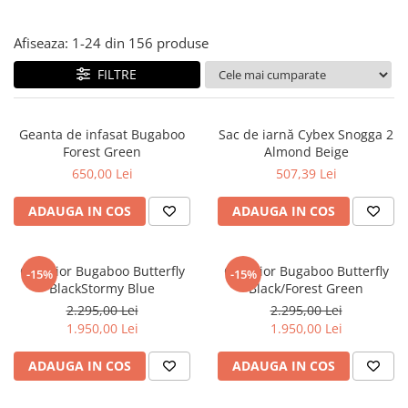
Jucarii de Sortare
Consultanta Instalare
Jucarii de tras
Afiseaza:
1-
24
din
156
produse
Jucarii din plus
FILTRE
Jucarii muzicale
Jucarii pentru baie
Jucarii Senzoriale
Geanta de infasat Bugaboo
Sac de iarnă Cybex Snogga 2
Forest Green
Almond Beige
PAPUSI
650,00 Lei
507,39 Lei
ADAUGA IN COS
ADAUGA IN COS
Carucior Bugaboo Butterfly
Carucior Bugaboo Butterfly
-15%
-15%
BlackStormy Blue
Black/Forest Green
2.295,00 Lei
2.295,00 Lei
1.950,00 Lei
1.950,00 Lei
ADAUGA IN COS
ADAUGA IN COS