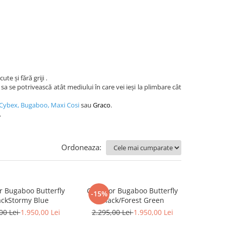
te și fără griji .
 sa se potrivească atât mediului în care vei ieși la plimbare cât
Cybex
,
Bugaboo
,
Maxi Cosi
sau
Graco
.
.
Ordoneaza:
r Bugaboo Butterfly
Carucior Bugaboo Butterfly
-15%
ackStormy Blue
Black/Forest Green
00 Lei
1.950,00 Lei
2.295,00 Lei
1.950,00 Lei