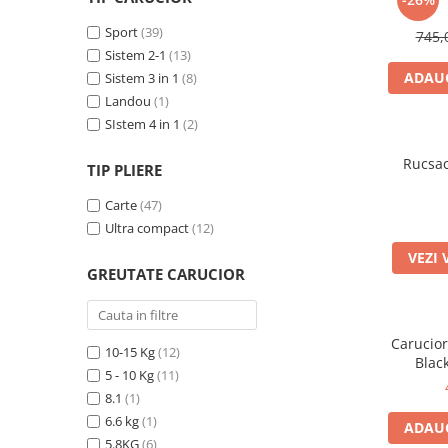
Sport
(39)
745,
Sistem 2-1
(13)
ADAUG
Sistem 3 in 1
(8)
Landou
(1)
SIstem 4 in 1
(2)
Rucsac
TIP PLIERE
Carte
(47)
Ultra compact
(12)
VEZI 
GREUTATE CARUCIOR
Carucio
10-15 Kg
(12)
Blac
5 - 10 Kg
(11)
8.1
(1)
6.6 kg
(1)
ADAUG
5.8KG
(6)