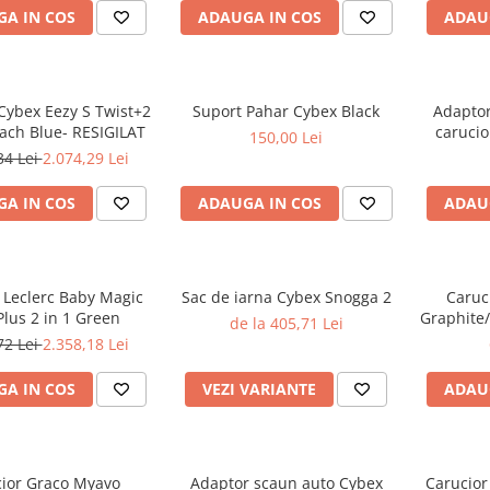
A IN COS
ADAUGA IN COS
ADAU
Cybex Eezy S Twist+2
Suport Pahar Cybex Black
Adaptor
each Blue- RESIGILAT
carucio
150,00 Lei
34 Lei
2.074,29 Lei
A IN COS
ADAUGA IN COS
ADAU
 Leclerc Baby Magic
Sac de iarna Cybex Snogga 2
Caruc
Plus 2 in 1 Green
Graphite/
de la 405,71 Lei
72 Lei
2.358,18 Lei
A IN COS
VEZI VARIANTE
ADAU
ior Graco Myavo
Adaptor scaun auto Cybex
Carucior