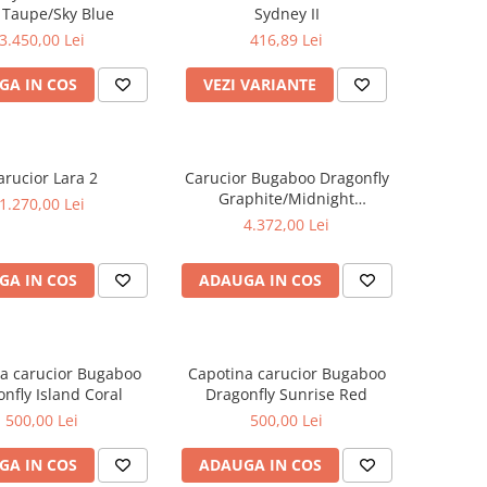
1 Taupe/Sky Blue
Sydney II
3.450,00 Lei
416,89 Lei
GA IN COS
VEZI VARIANTE
arucior Lara 2
Carucior Bugaboo Dragonfly
Graphite/Midnight
1.270,00 Lei
Black/Skyline Blue
4.372,00 Lei
GA IN COS
ADAUGA IN COS
a carucior Bugaboo
Capotina carucior Bugaboo
nfly Island Coral
Dragonfly Sunrise Red
500,00 Lei
500,00 Lei
GA IN COS
ADAUGA IN COS