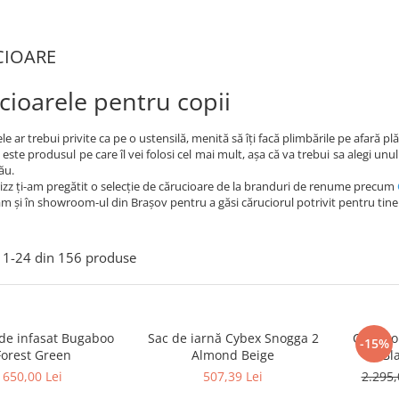
CIOARE
cioarele pentru copii
e ar trebui privite ca pe o ustensilă, menită să îți facă plimbările pe afară plăcu
 este produsul pe care îl vei folosi cel mai mult, așa că va trebui sa alegi unul
tău.
zz ți-am pregătit o selecție de cărucioare de la branduri de renume precum
m și în showroom-ul din Brașov pentru a găsi căruciorul potrivit pentru tine
1-
24
din
156
produse
de infasat Bugaboo
Sac de iarnă Cybex Snogga 2
Carucio
-15%
Forest Green
Almond Beige
Bl
650,00 Lei
507,39 Lei
2.295,