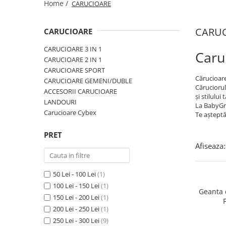
Home /
CARUCIOARE
Jucarii de Sortare
Consultanta Instalare
Jucarii de tras
CARU
CARUCIOARE
Jucarii din plus
Jucarii muzicale
CARUCIOARE 3 IN 1
Caru
Jucarii pentru baie
CARUCIOARE 2 IN 1
CARUCIOARE SPORT
Jucarii Senzoriale
Cărucioarel
CARUCIOARE GEMENI/DUBLE
PAPUSI
Căruciorul
ACCESORII CARUCIOARE
și stilului 
LANDOURI
La BabyGri
Carucioare Cybex
Te așteptă
PRET
Afiseaza:
50 Lei - 100 Lei
(1)
100 Lei - 150 Lei
(1)
Geanta 
150 Lei - 200 Lei
(1)
200 Lei - 250 Lei
(1)
250 Lei - 300 Lei
(9)