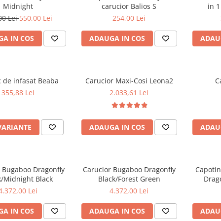
Midnight
carucior Balios S
in 
00 Lei
550,00 Lei
254,00 Lei
A IN COS
ADAUGA IN COS
ADAU
 de infasat Beaba
Carucior Maxi-Cosi Leona2
C
355,88 Lei
2.033,61 Lei
VARIANTE
ADAUGA IN COS
ADAU
r Bugaboo Dragonfly
Carucior Bugaboo Dragonfly
Capotin
k/Midnight Black
Black/Forest Green
Drago
4.372,00 Lei
4.372,00 Lei
A IN COS
ADAUGA IN COS
ADAU