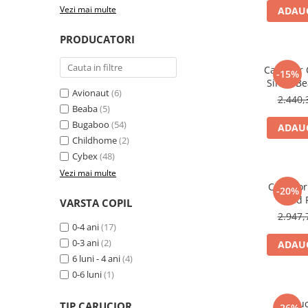
Vezi mai multe
ADAUG
PRODUCATORI
Carucior 
-15%
Silver/B
Avionaut
(6)
2.440,
Beaba
(5)
Bugaboo
(54)
ADAUG
Childhome
(2)
Cybex
(48)
Vezi mai multe
Carucior
-20%
Fold 
VARSTA COPIL
2.947,
0-4 ani
(17)
0-3 ani
(2)
ADAUG
6 luni - 4 ani
(4)
0-6 luni
(1)
Caruc
TIP CARUCIOR
-26%