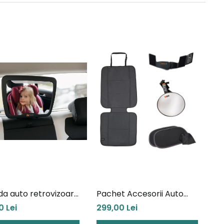
da auto retrovizoare
Pachet Accesorii Auto
 lumină Led Besafe
Rear Facing Besafe
0 Lei
299,00 Lei