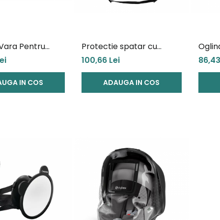
Vara Pentru
Protectie spatar cu
Oglin
to Maxi-Cosi
organizator si suport de
Ezimo
ei
100,66 Lei
86,43
360
tableta
UGA IN COS
ADAUGA IN COS