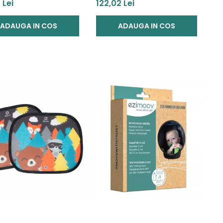
da Besafe
1 Taf Toys
 Lei
122,02 Lei
ADAUGA IN COS
ADAUGA IN COS