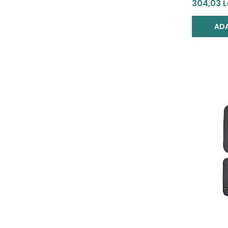
Scaun au
304,03 L
S Grey
ADA