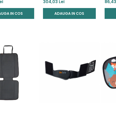
to Cybex Sirona
Scaun auto Cybex Sirona
rotun
ei
304,03 Lei
86,43
S White
UGA IN COS
ADAUGA IN COS