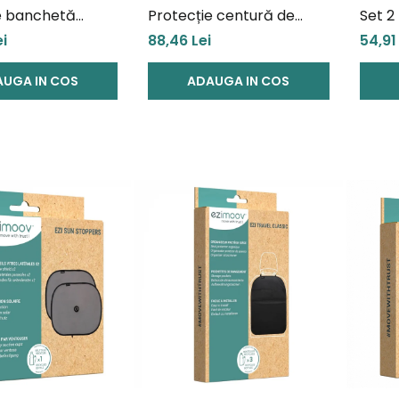
e banchetă
Protecție centură de
Set 2
caun auto copii
siguranță BeSafe Belt
Sun S
ei
88,46 Lei
54,91
Guard
UGA IN COS
ADAUGA IN COS