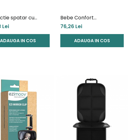
ctie spatar cu
Bebe Confort
iser Ezimoov Travel
Organizator Pentru
 Lei
76,26 Lei
Eco friendly
Scaun Auto
ADAUGA IN COS
ADAUGA IN COS