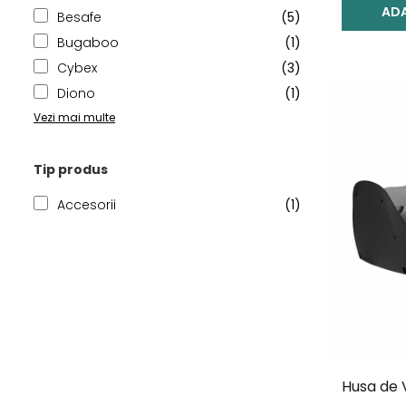
ADA
Besafe
(5)
Bugaboo
(1)
Cybex
(3)
Diono
(1)
Vezi mai multe
Tip produs
Accesorii
(1)
Husa de 