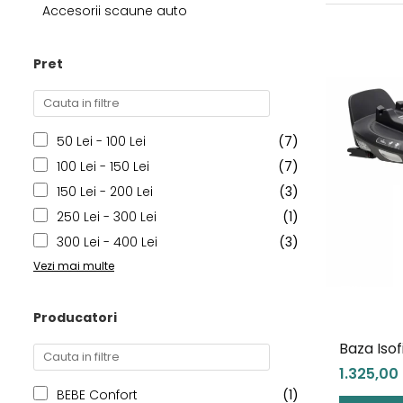
Accesorii scaune auto
Jucarii de Sortare
Consultanta Instalare
Jucarii de tras
Jucarii din plus
Pret
Jucarii muzicale
Jucarii pentru baie
Jucarii Senzoriale
50 Lei - 100 Lei
(7)
PAPUSI
100 Lei - 150 Lei
(7)
150 Lei - 200 Lei
(3)
250 Lei - 300 Lei
(1)
300 Lei - 400 Lei
(3)
Vezi mai multe
Producatori
Baza Iso
1.325,00 
BEBE Confort
(1)