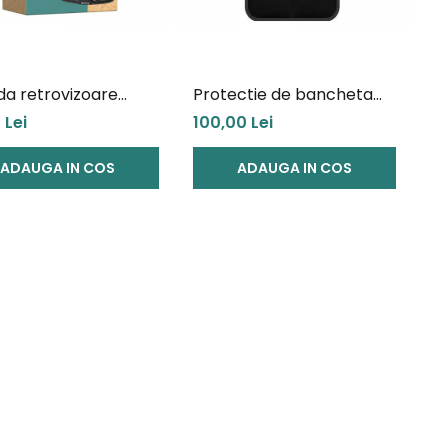
da retrovizoare
Protectie de bancheta
ov Clip
scaun auto
 Lei
100,00 Lei
ADAUGA IN COS
ADAUGA IN COS