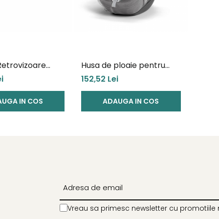
Retrovizoare
Husa de ploaie pentru
i
scoica Cybex
i
152,52 Lei
UGA IN COS
ADAUGA IN COS
Vreau sa primesc newsletter cu promotiile 