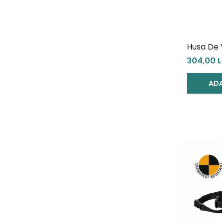
Husa De 
Scaun Au
304,00 L
Pebble 
ADA