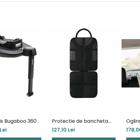
fix Bugaboo 360
Protectie de bancheta
Oglin
scaun auto Maxi-Cosi
XL cu
Lei
127,10 Lei
178,0