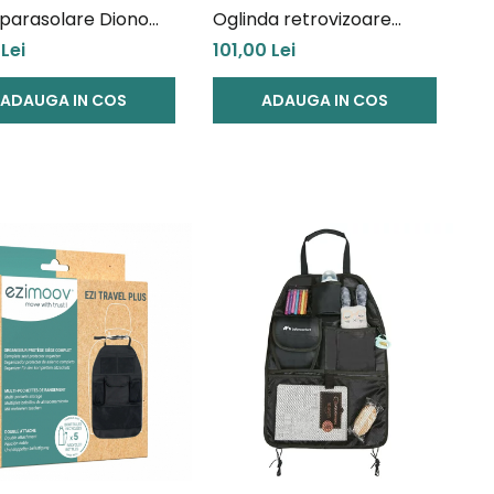
 parasolare Diono
Oglinda retrovizoare
toppers Character
Ezimoov Round, Eco
 Lei
101,00 Lei
friendly
ADAUGA IN COS
ADAUGA IN COS