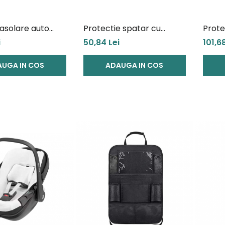
rasolare auto
Protectie spatar cu
Prote
Stoppers, Eco
organiser Ezimoov Travel
organ
i
50,84 Lei
101,68
Classic, Eco friendly
Plus, 
UGA IN COS
ADAUGA IN COS