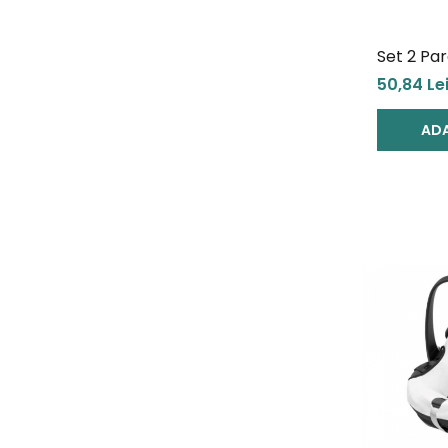
Set 2 Pa
Ezimoov 
50,84 Le
friendly
ADA